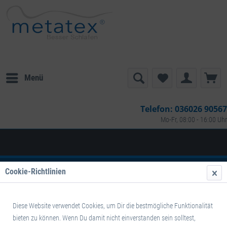
Menü
Telefon:
036026 90567
Mo-Fr, 08:00 - 16:00 Uhr
Datenschutz
Cookie-Richtlinien
Datenschutz
Diese Website verwendet Cookies, um Dir die bestmögliche Funktionalität
Datenschutzerklärung
bieten zu können. Wenn Du damit nicht einverstanden sein solltest,
Wir freuen uns über Ihr Interesse an unserer Website. Der Schutz Ihrer