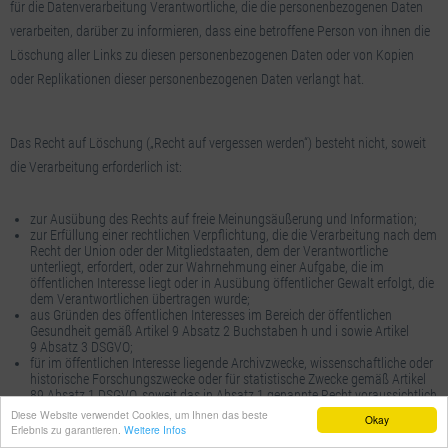
für die Datenverarbeitung Verantwortliche, die die personenbezogenen Daten
verarbeiten, darüber zu informieren, dass eine betroffene Person von ihnen die
Löschung aller Links zu diesen personenbezogenen Daten oder von Kopien
oder Replikationen dieser personenbezogenen Daten verlangt hat.
Das Recht auf Löschung („Recht auf vergessen werden“) besteht nicht, soweit
die Verarbeitung erforderlich ist:
zur Ausübung des Rechts auf freie Meinungsäußerung und Information;
zur Erfüllung einer rechtlichen Verpflichtung, die die Verarbeitung nach dem
Recht der Union oder der Mitgliedstaaten, dem der Verantwortliche
unterliegt, erfordert, oder zur Wahrnehmung einer Aufgabe, die im
öffentlichen Interesse liegt oder in Ausübung öffentlicher Gewalt erfolgt, die
dem Verantwortlichen übertragen wurde;
aus Gründen des öffentlichen Interesses im Bereich der öffentlichen
Gesundheit gemäß Artikel 9 Absatz 2 Buchstaben h und i sowie Artikel
9 Absatz 3 DSGVO;
für im öffentlichen Interesse liegende Archivzwecke, wissenschaftliche oder
historische Forschungszwecke oder für statistische Zwecke gemäß Artikel
89 Absatz 1 DSGVO, soweit das in Absatz 1 genannte Recht voraussichtlich
die Verwirklichung der Ziele dieser Verarbeitung unmöglich macht oder
Diese Website verwendet Cookies, um Ihnen das beste
Okay
ernsthaft beeinträchtigt, oder
Erlebnis zu garantieren.
Weitere Infos
zur Geltendmachung, Ausübung oder Verteidigung von Rechtsansprüchen.