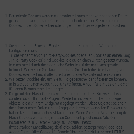
Persistente Cookies werden automatisiert nach einer vorgegebenen Dauer
gelöscht, die sich je nach Cookie unterscheiden kann. Sie können die
Cookies in den Sicherheitseinstellungen Ihres Browsers jederzeit löschen.
Sie können Ihre Browser-Einstellung entsprechend Ihren Wünschen
konfigurieren und
B. die Annahme von Third-Party-Cookies oder allen Cookies ablehnen. Sog.
„Third Party Cookies“ sind Cookies, die durch einen Dritten gesetzt wurden,
folglich nicht durch die eigentliche Website auf der man sich gerade
befindet. Wir weisen Sie darauf hin, dass Sie durch die Deaktivierung von
Cookies eventuell nicht alle Funktionen dieser Website nutzen können.
Wir setzen Cookies ein, um Sie für Folgebesuche identifizieren zu können,
falls Sie über einen Account bei uns verfügen. Andernfalls müssten Sie sich
für jeden Besuch erneut einloggen.
Die genutzten Flash-Cookies werden nicht durch Ihren Browser erfasst,
sondern durch Ihr Flash-Plug-in. Weiterhin nutzen wir HTML5 storage
objects, die auf Ihrem Endgerät abgelegt werden. Diese Objekte speichern
die erforderlichen Daten unabhängig von Ihrem verwendeten Browser und
haben kein automatisches Ablaufdatum. Wenn Sie keine Verarbeitung der
Flash-Cookies wünschen, müssen Sie ein entsprechendes Add-On
installieren, z. B. „Better Privacy“ für Mozilla Firefox
(https://addons.mozilla.org/de/firefox/addon/betterprivacy/) oder das
Adobe-Flash-Killer-Cookie für Google Chrome. Die Nutzung von HTML5