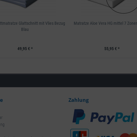
ttmatratze Glattschnitt mit Vlies Bezug
Matratze Aloe Vera HG mittel 7 Zonen
Blau
49,95 € *
55,95 € *
ce
Zahlung
ar
ung