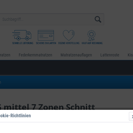
ratzen
Federkernmatratzen
Matratzenauflagen
Lattenroste
Ki
m
 mittel 7 Zonen Schnitt
okie-Richtlinien