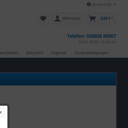
Service/Hilfe
Mein Konto
0,00 € *
Telefon:
036026 90567
Mo-Fr, 08:00 - 16:00 Uhr
ssen/Decken
Baby/Kind
Angebote
Sonderanfertigungen