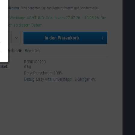
 *
Versandkosten
. Bitte beachten Sie das Widerrufsrecht auf Sondermaße!
g: 1-2 Werktage. ACHTUNG: Urlaub vom 27.07.26 – 10.08.26. Die
ögert sich ab diesem Datum.
In den
Warenkorb
Merken
Bewerten
RG30100200
ikel:
6 kg
Polyetherschaum 100%
Bezug: Easy Vital unversteppt, 2-Seitiger RV,