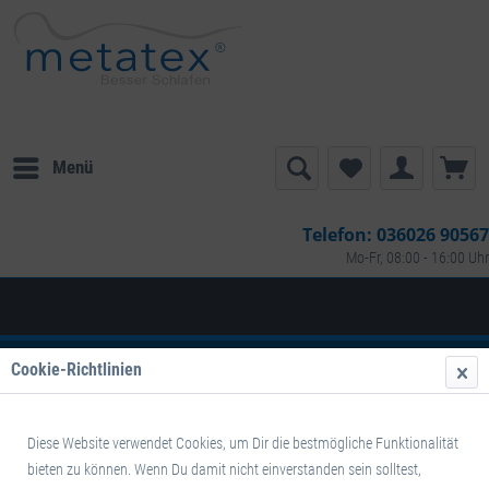
Menü
Telefon:
036026 90567
Mo-Fr, 08:00 - 16:00 Uhr
Übersicht
100 x 200 cm
Cookie-Richtlinien
Matratze Glattschnitt RG 30 HG mittel
mit Vlies Bezug Blau
Diese Website verwendet Cookies, um Dir die bestmögliche Funktionalität
bieten zu können. Wenn Du damit nicht einverstanden sein solltest,