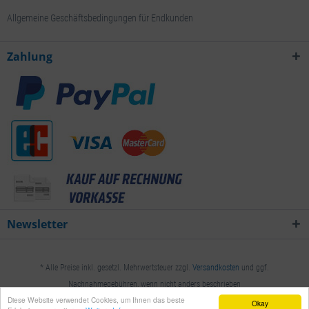
Allgemeine Geschäftsbedingungen für Endkunden
Zahlung
Newsletter
* Alle Preise inkl. gesetzl. Mehrwertsteuer zzgl.
Versandkosten
und ggf.
Nachnahmegebühren, wenn nicht anders beschrieben
Diese Website verwendet Cookies, um Ihnen das beste
Okay