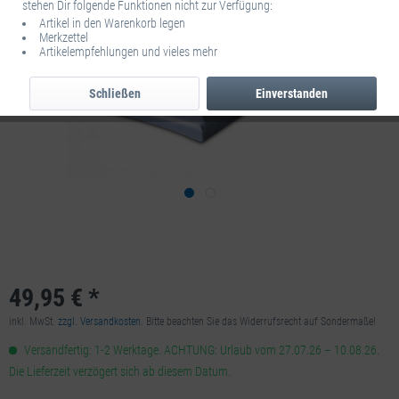
stehen Dir folgende Funktionen nicht zur Verfügung:
Artikel in den Warenkorb legen
Merkzettel
Artikelempfehlungen und vieles mehr
Schließen
Einverstanden
49,95 € *
inkl. MwSt.
zzgl. Versandkosten
. Bitte beachten Sie das Widerrufsrecht auf Sondermaße!
Versandfertig: 1-2 Werktage. ACHTUNG: Urlaub vom 27.07.26 – 10.08.26.
Die Lieferzeit verzögert sich ab diesem Datum.