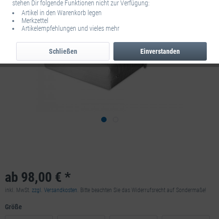
stehen Dir folgende Funktionen nicht zur Verfügung:
Artikel in den Warenkorb legen
Merkzettel
Artikelempfehlungen und vieles mehr
Schließen
Einverstanden
ab 98,00 € *
inkl. MwSt.
zzgl. Versandkosten
. Bitte beachten Sie das Widerrufsrecht auf Sondermaße!
Größe