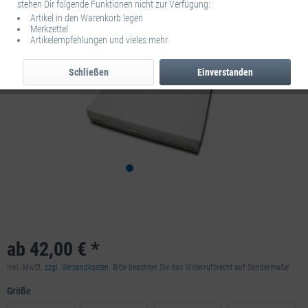
stehen Dir folgende Funktionen nicht zur Verfügung:
Artikel in den Warenkorb legen
Merkzettel
Artikelempfehlungen und vieles mehr
Schließen
Einverstanden
ab 42,00 € *
inkl. MwSt.
zzgl. Versandkosten
. Bitte beachten Sie das Widerrufsrecht auf Sondermaße!
Größe