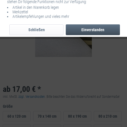
stehen Dir folgende Funktionen nicht zur Verfügung:
Artikel in den Warenkorb legen
Merkzettel
Artikelempfehlungen und vieles mehr
Schließen
Einverstanden
ab 17,00 € *
inkl. MwSt.
zzgl. Versandkosten
. Bitte beachten Sie das Widerrufsrecht auf Sondermaße!
Größe
60 x 120 cm
70 x 140 cm
80 x 190 cm
80 x 210 cm