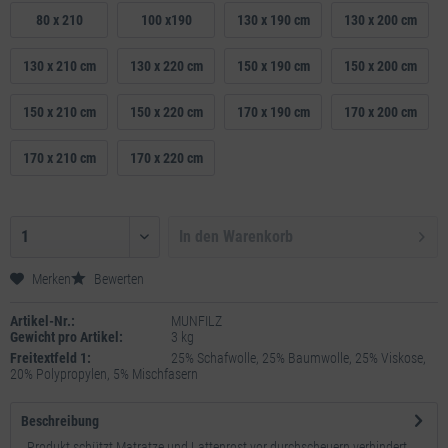
80 x 210
100 x190
130 x 190 cm
130 x 200 cm
130 x 210 cm
130 x 220 cm
150 x 190 cm
150 x 200 cm
150 x 210 cm
150 x 220 cm
170 x 190 cm
170 x 200 cm
170 x 210 cm
170 x 220 cm
In den
Warenkorb
Merken
Bewerten
Artikel-Nr.:
MUNFILZ
Gewicht pro Artikel:
3 kg
Freitextfeld 1:
25% Schafwolle, 25% Baumwolle, 25% Viskose,
20% Polypropylen, 5% Mischfasern
Beschreibung
Produkt schützt Matratze und Lattenrost vor durchscheuern verhindert...