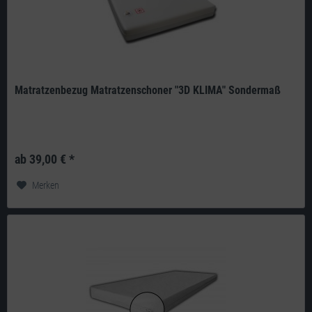
Matratzenbezug Matratzenschoner "3D KLIMA" Sondermaß
Produkt: deutsches Qualitätsprodukt aus eigener Herstellung 3mm
Abstandsgewirke mit sehr hoher Luftdurchlässigkeit verhindert
ab 39,00 € *
Wärmestau...
Merken