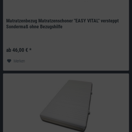
Matratzenbezug Matratzenschoner "EASY VITAL" versteppt
Sondermaß ohne Bezugshilfe
Produkt: deutsches Qualitätsprodukt aus eigener Herstellung Doppeltuch:
210g/m² 100% Polyester versteppt mit 100g/m² Klimahohlfaser-Vlies...
ab 46,00 € *
Merken