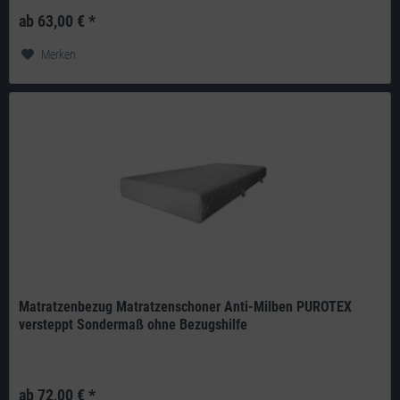
270g/m² 100% Polyester versteppt mit einem 200g/m²...
ab 63,00 € *
Merken
Matratzenbezug Matratzenschoner Anti-Milben PUROTEX
versteppt Sondermaß ohne Bezugshilfe
PUROTEX active probiotics ist eine neue, patentierte und revolutionäre
Technologie, die eine gesunde und saubere Schlafumgebung möglich...
ab 72,00 € *