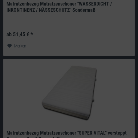
Matratzenbezug Matratzenschoner "WASSERDICHT /
INKONTINENZ / NÄSSESCHUTZ" Sondermaß
Produkt: deutsches Qualitätsprodukt aus eigener Herstellung Aussenseite:
100% PU, Innenseite: 100% Polyester Gewicht: ca. 180g/m²...
ab 51,45 € *
Merken
Matratzenbezug Matratzenschoner "SUPER VITAL" versteppt