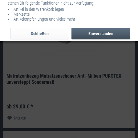
stehen Dir folgende Funktionen nicht zur Verfügung:
Artikel in den Warenkorb legen
Merkzettel
Artikelempfehlungen und vieles mehr
Schließen
Einverstanden
Matratzenbezug Matratzenschoner Anti-Milben PUROTEX
unversteppt Sondermaß
PUROTEX active probiotics ist eine neue, patentierte und revolutionäre
Technologie, die eine gesunde und saubere Schlafumgebung möglich...
ab 29,00 € *
Merken