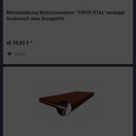
Matratzenbezug Matratzenschoner "SUPER VITAL" versteppt
Sondermaß ohne Bezugshilfe
Produkt: deutsches Qualitätsprodukt aus eigener Herstellung Doppeltuch:
240g/m² 100% Polyester versteppt mit 200g/m² Klimahohlfaser-Vlies...
ab 50,60 € *
Merken