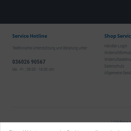
Service Hotline
Shop Servi
Händler-Login
Telefonische Unterstützung und Beratung unter:
Widerrufsformul
Widerrufsbelehr
036026 90567
Datenschutz
Mo. -Fr. , 08:00 - 16:00 Uhr
Allgemeine Gesc
* Alle Preise i