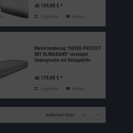
patentierte und revolutionäre Technologie,
ab 150,00 € *
die eine gesunde und saubere
Schlafumgebung möglich...
Vergleichen
Merken
Matratzenbezug "SILVER PROTECT
MIT KLIMABAND" versteppt
Uebergroeße mit Bezugshilfe
Produkt: deutsches Qualitätsprodukt aus
eigener Herstellung Doppeltuch: 270g/m²
ab 179,00 € *
100% Polyester versteppt mit einem
200g/m²...
Vergleichen
Merken
Artikel pro Seite: