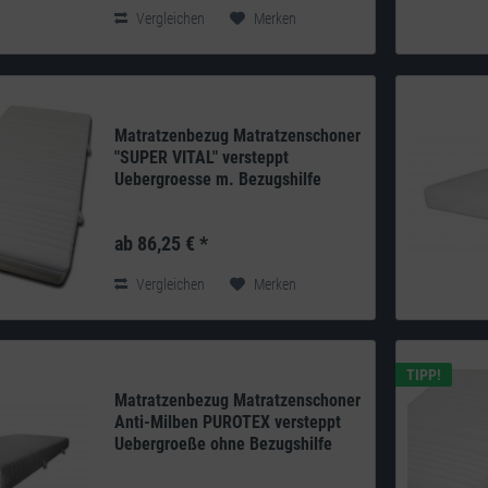
Klimahohlfaser-Vlies...
Vergleichen
Merken
Matratzenbezug Matratzenschoner
"SUPER VITAL" versteppt
Uebergroesse m. Bezugshilfe
Produkt: deutsches Qualitätsprodukt aus
eigener Herstellung Doppeltuch: 240g/m²
ab 86,25 € *
100% Polyester versteppt mit 200g/m²
Klimahohlfaser-Vlies...
Vergleichen
Merken
TIPP!
Matratzenbezug Matratzenschoner
Anti-Milben PUROTEX versteppt
Uebergroeße ohne Bezugshilfe
PUROTEX active probiotics ist eine neue,