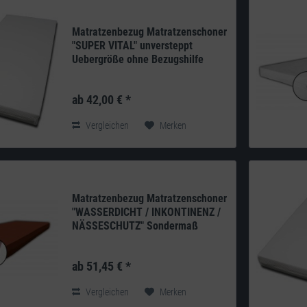
Matratzenbezug Matratzenschoner
"SUPER VITAL" unversteppt
Uebergröße ohne Bezugshilfe
Produkt: deutsches Qualitätsprodukt aus
eigener Herstellung Doppeltuch: 240g/m²
ab 42,00 € *
100% Polyester umfassender Schutz vor
Schimmel und...
Vergleichen
Merken
Matratzenbezug Matratzenschoner
"WASSERDICHT / INKONTINENZ /
NÄSSESCHUTZ" Sondermaß
Produkt: deutsches Qualitätsprodukt aus
eigener Herstellung Aussenseite: 100%
ab 51,45 € *
PU, Innenseite: 100% Polyester Gewicht:
ca. 180g/m²...
Vergleichen
Merken