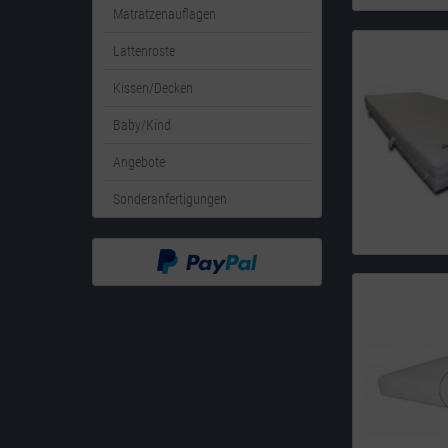
Matratzenauflagen
Lattenroste
Kissen/Decken
Baby/Kind
Angebote
Sonderanfertigungen