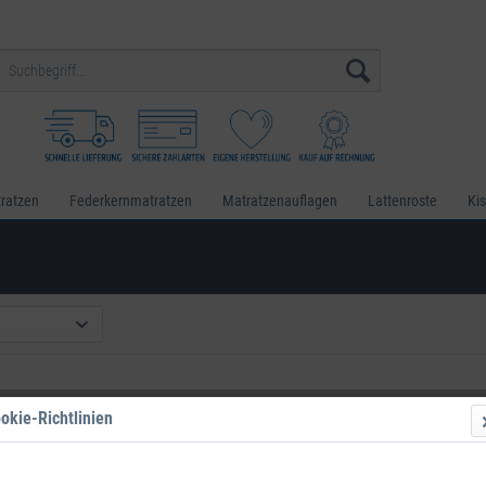
ratzen
Federkernmatratzen
Matratzenauflagen
Lattenroste
Ki
okie-Richtlinien