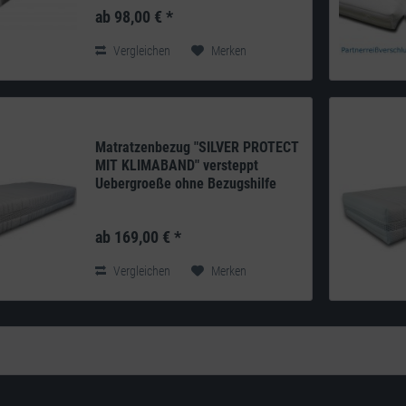
patentierte und revolutionäre Technologie,
ab 98,00 € *
die eine gesunde und saubere
Schlafumgebung möglich...
Vergleichen
Merken
Matratzenbezug "SILVER PROTECT
MIT KLIMABAND" versteppt
Uebergroeße ohne Bezugshilfe
Produkt: deutsches Qualitätsprodukt aus
eigener Herstellung Doppeltuch: 270g/m²
ab 169,00 € *
100% Polyester versteppt mit einem
200g/m²...
Vergleichen
Merken