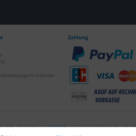
ce
Zahlung
ar
ung
häftsbedingungen für Endkunden
nkl. gesetzl. Mehrwertsteuer zzgl.
Versandkosten
und ggf. Nachnahmegebühren, wenn nicht ande