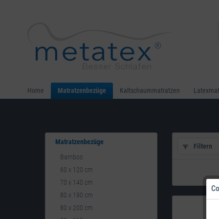
Home
Matratzenbezüge
Kaltschaummatratzen
Latexmat
Matratzenbezüge
Filtern
Bamboo
60 x 120 cm
70 x 140 cm
Co
80 x 190 cm
80 x 200 cm