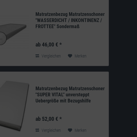
Matratzenbezug Matratzenschoner
"WASSERDICHT / INKONTINENZ /
FROTTEE" Sondermaß
Produkt: deutsches Qualitätsprodukt aus
eigener Herstellung Aussenseite: 80%
ab 46,00 € *
Baumwolle / 20% Polyester, Innenseite:
100% Polyurethan...
Vergleichen
Merken
Matratzenbezug Matratzenschoner
"SUPER VITAL" unversteppt
Uebergröße mit Bezugshilfe
Produkt: deutsches Qualitätsprodukt aus
eigener Herstellung Doppeltuch: 240g/m²
ab 52,00 € *
100% Polyester umfassender Schutz vor
Schimmel und...
Vergleichen
Merken