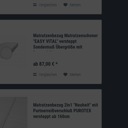
Schlafumgebung möglich...
Vergleichen
Merken
Matratzenbezug Matratzenschoner
"EASY VITAL" versteppt
Sondermaß Übergröße mit
Bezugshilfe
Produkt: deutsches Qualitätsprodukt aus
eigener Herstellung Doppeltuch: 210g/m²
ab 87,00 € *
100% Polyester versteppt mit 100g/m²
Klimahohlfaser-Vlies...
Vergleichen
Merken
Matratzenbezug 2in1 "Neuheit" mit
Partnerreißverschluß PUROTEX
versteppt ab 160cm
PUROTEX active probiotics ist eine neue,