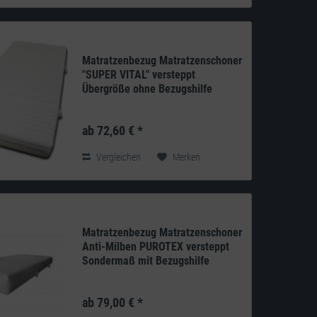
Matratzenbezug Matratzenschoner
"SUPER VITAL" versteppt
Übergröße ohne Bezugshilfe
Produkt: deutsches Qualitätsprodukt aus
eigener Herstellung Doppeltuch: 240g/m²
ab 72,60 € *
100% Polyester versteppt mit 200g/m²
Klimahohlfaser-Vlies...
Vergleichen
Merken
Matratzenbezug Matratzenschoner
Anti-Milben PUROTEX versteppt
Sondermaß mit Bezugshilfe
PUROTEX active probiotics ist eine neue,
patentierte und revolutionäre Technologie,
ab 79,00 € *
die eine gesunde und saubere