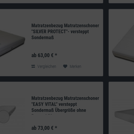
Matratzenbezug Matratzenschoner
"SILVER PROTECT"- versteppt
Sondermaß
Produkt: deutsches Qualitätsprodukt aus
eigener Herstellung Doppeltuch: 270g/m²
ab 63,00 € *
100% Polyester versteppt mit einem
200g/m²...
Vergleichen
Merken
Matratzenbezug Matratzenschoner
"EASY VITAL" versteppt
Sondermaß Übergröße ohne
Bezugshilfe
Produkt: deutsches Qualitätsprodukt aus
eigener Herstellung Doppeltuch: 210g/m²
ab 73,00 € *
100% Polyester versteppt mit 100g/m²