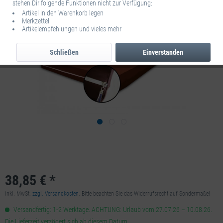
stehen Dir folgende Funktionen nicht zur Verfügung:
Artikel in den Warenkorb legen
Merkzettel
Artikelempfehlungen und vieles mehr
Schließen
Einverstanden
38,85 € *
inkl. MwSt.
zzgl. Versandkosten
. Bitte beachten Sie das Widerrufsrecht auf Sondermaße!
Versandfertig: 1-2 Werktage. ACHTUNG: Urlaub vom 27.07.26 – 10.08.26.
Die Lieferzeit verzögert sich ab diesem Datum.