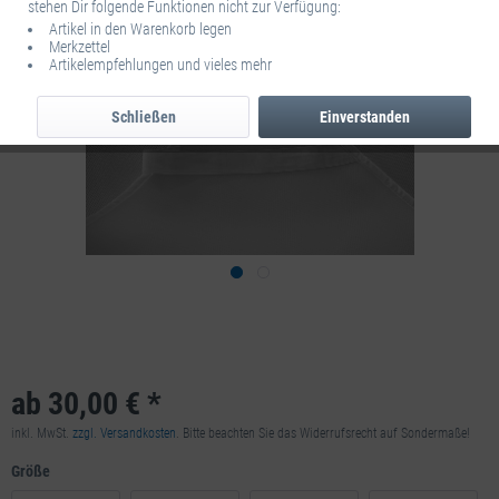
stehen Dir folgende Funktionen nicht zur Verfügung:
Artikel in den Warenkorb legen
Merkzettel
Artikelempfehlungen und vieles mehr
Schließen
Einverstanden
ab 30,00 € *
inkl. MwSt.
zzgl. Versandkosten
. Bitte beachten Sie das Widerrufsrecht auf Sondermaße!
Größe