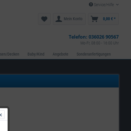
Service/Hilfe
Mein Konto
0,00 € *
Telefon:
036026 90567
Mo-Fr, 08:00 - 16:00 Uhr
ssen/Decken
Baby/Kind
Angebote
Sonderanfertigungen