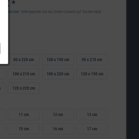
0 € *
Versandkosten
. Bitte beachten Sie das Widerrufsrecht auf Sondermaße!
fe
80 x 220 cm
100 x 190 cm
90 x 210 cm
100 x 210 cm
100 x 220 cm
120 x 190 cm
m
120 x 220 cm
11 cm
12 cm
13 cm
15 cm
16 cm
17 cm