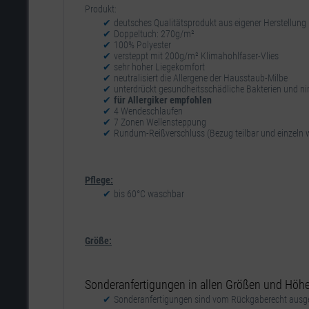
Produkt:
deutsches Qualitätsprodukt aus eigener Herstellung
Doppeltuch: 270g/m²
100% Polyester
versteppt mit 200g/m² Klimahohlfaser-Vlies
sehr hoher Liegekomfort
neutralisiert die Allergene der Hausstaub-Milbe
unterdrückt gesundheitsschädliche Bakterien und ni
für Allergiker empfohlen
4 Wendeschlaufen
7 Zonen Wellensteppung
Rundum-Reißverschluss (Bezug teilbar und einzeln
Pflege:
bis 60°C waschbar
Größe:
Sonderanfertigungen in allen Größen und Höhen
Sonderanfertigungen sind vom Rückgaberecht ausge