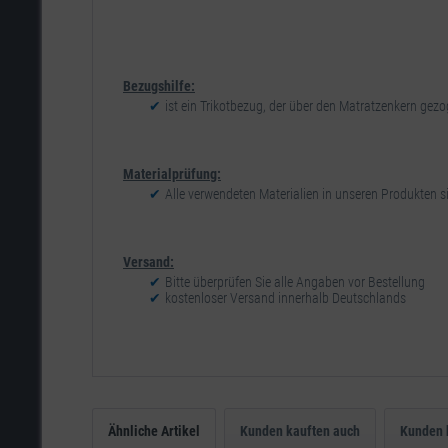
Bezugshilfe:
ist ein Trikotbezug, der über den Matratzenkern gez
Materialprüfung:
Alle verwendeten Materialien in unseren Produkten sin
Versand:
Bitte überprüfen Sie alle Angaben vor Bestellung
kostenloser Versand innerhalb Deutschlands
Ähnliche Artikel
Kunden kauften auch
Kunden 