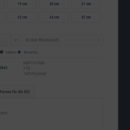
19 cm
20 cm
21 cm
23 cm
24 cm
25 cm
In den
Warenkorb
Merken
Bewerten
MBPTXVSMB
ikel:
5 kg
100%Polyester
Person für die EU)
acht.