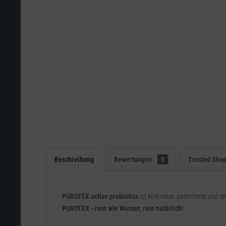
Beschreibung
Bewertungen
0
Trusted Sho
PUROTEX active probiotics
ist eine neue, patentierte und 
PUROTEX - rein wie Wasser, rein natürlich!