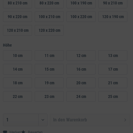
80 x 210 cm
80 x 220 cm
100 x 190 cm
90 x 210 cm
90 x 220 cm
100 x 210 cm
100 x 220 cm
120 x 190 cm
120 x 210 cm
120 x 220 cm
Höhe
10 cm
11 cm
12 cm
13 cm
14 cm
15 cm
16 cm
17 cm
18 cm
19 cm
20 cm
21 cm
22 cm
23 cm
24 cm
25 cm
In den
Warenkorb
Merken
Bewerten