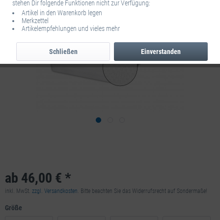
stehen Dir folgende Funktionen nicht zur Verfügung:
Artikel in den Warenkorb legen
Merkzettel
Artikelempfehlungen und vieles mehr
Schließen
Einverstanden
ab 46,00 € *
inkl. MwSt.
zzgl. Versandkosten
. Bitte beachten Sie das Widerrufsrecht auf Sondermaße!
Größe