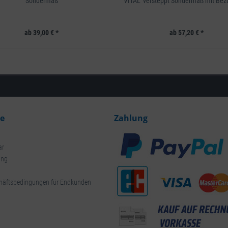
Sondermaß
VITAL" versteppt Sondermaß mit Bez
ab 39,00 € *
ab 57,20 € *
ce
Zahlung
ar
ung
häftsbedingungen für Endkunden