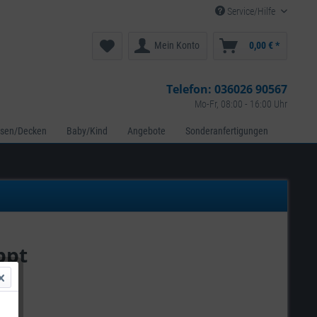
Service/Hilfe
Mein Konto
0,00 € *
Telefon:
036026 90567
Mo-Fr, 08:00 - 16:00 Uhr
ssen/Decken
Baby/Kind
Angebote
Sonderanfertigungen
ppt