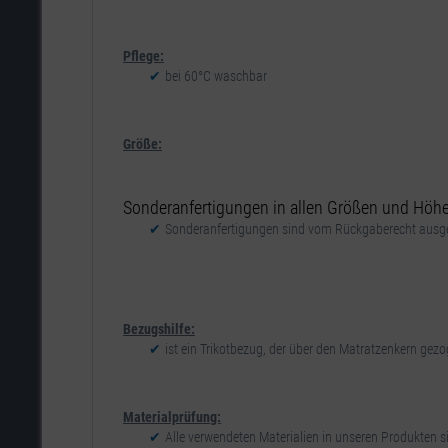
Pflege:
bei 60°C waschbar
Größe:
Sonderanfertigungen in allen Größen und Höhen
Sonderanfertigungen sind vom Rückgaberecht ausge
Bezugshilfe:
ist ein Trikotbezug, der über den Matratzenkern gez
Materialprüfung:
Alle verwendeten Materialien in unseren Produkten si