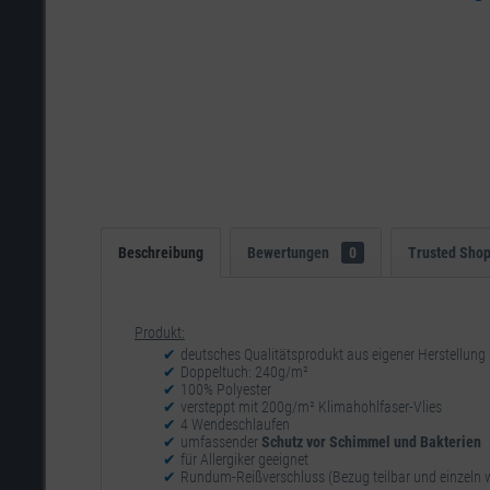
Beschreibung
Bewertungen
0
Trusted Sho
Produkt:
deutsches Qualitätsprodukt aus eigener Herstellung
Doppeltuch: 240g/m²
100% Polyester
versteppt mit 200g/m² Klimahohlfaser-Vlies
4 Wendeschlaufen
umfassender
Schutz vor Schimmel und Bakterien
für Allergiker geeignet
Rundum-Reißverschluss (Bezug teilbar und einzeln