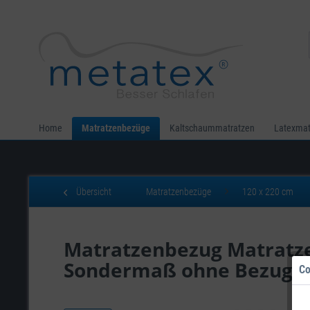
Home
Matratzenbezüge
Kaltschaummatratzen
Latexmat
Übersicht
Matratzenbezüge
120 x 220 cm
Matratzenbezug Matratze
Sondermaß ohne Bezugsh
Co