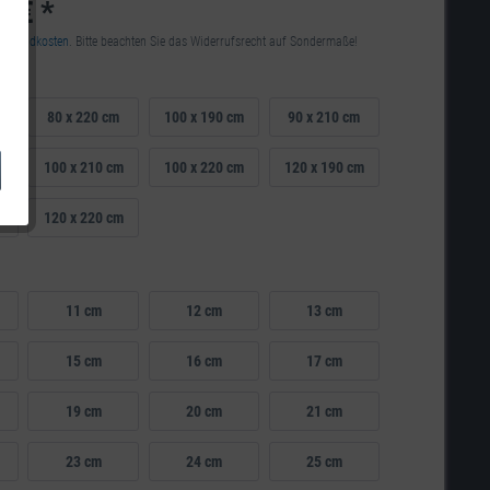
0 € *
Versandkosten
. Bitte beachten Sie das Widerrufsrecht auf Sondermaße!
80 x 220 cm
100 x 190 cm
90 x 210 cm
100 x 210 cm
100 x 220 cm
120 x 190 cm
m
120 x 220 cm
11 cm
12 cm
13 cm
15 cm
16 cm
17 cm
19 cm
20 cm
21 cm
23 cm
24 cm
25 cm