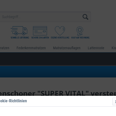
ratzen
Federkernmatratzen
Matratzenauflagen
Lattenroste
Ki
nschoner "SUPER VITAL" verste
ilfe
okie-Richtlinien