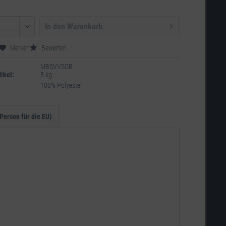
In den
Warenkorb
Merken
Bewerten
MBSVVSOB
ikel:
5 kg
100% Polyester
Person für die EU)