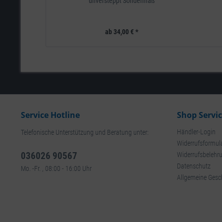
unversteppt Sondermaß
ab 34,00 € *
Service Hotline
Shop Servi
Händler-Login
Telefonische Unterstützung und Beratung unter:
Widerrufsformul
036026 90567
Widerrufsbelehr
Datenschutz
Mo. -Fr. , 08:00 - 16:00 Uhr
Allgemeine Gesc