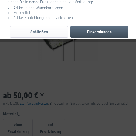
stehen Dir folgende Funktionen nicht zur Verfügung:
Artikel in den Warenkorb legen
Merkzettel
Artikelempfehlungen und vieles mehr
Schließen
Einverstanden
ab 50,00 € *
inkl. MwSt.
zzgl. Versandkosten
. Bitte beachten Sie das Widerrufsrecht auf Sondermaße!
Material_
ohne
mit
Ersatzbezug
Ersatzbezug