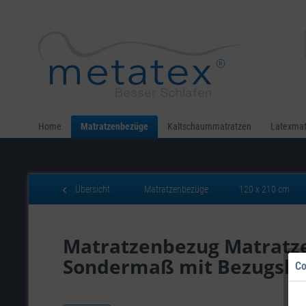
Home
Matratzenbezüge
Kaltschaummatratzen
Latexmat
Übersicht
Matratzenbezüge
120 x 210 cm
Matratzenbezug Matratze
Sondermaß mit Bezugshi
Co