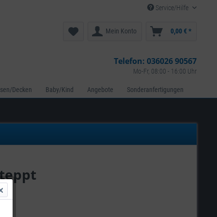
Service/Hilfe
Mein Konto
0,00 € *
Telefon:
036026 90567
Mo-Fr, 08:00 - 16:00 Uhr
ssen/Decken
Baby/Kind
Angebote
Sonderanfertigungen
teppt