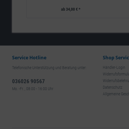
ab 34,00 € *
Service Hotline
Shop Servi
Händler-Login
Telefonische Unterstützung und Beratung unter:
Widerrufsformul
036026 90567
Widerrufsbelehr
Datenschutz
Mo. -Fr. , 08:00 - 16:00 Uhr
Allgemeine Gesc