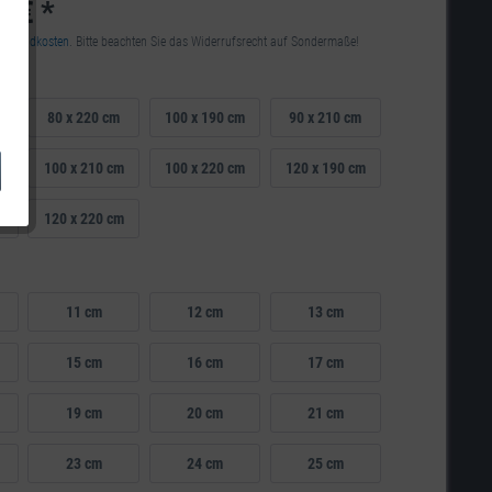
0 € *
Versandkosten
. Bitte beachten Sie das Widerrufsrecht auf Sondermaße!
80 x 220 cm
100 x 190 cm
90 x 210 cm
100 x 210 cm
100 x 220 cm
120 x 190 cm
m
120 x 220 cm
11 cm
12 cm
13 cm
15 cm
16 cm
17 cm
19 cm
20 cm
21 cm
23 cm
24 cm
25 cm