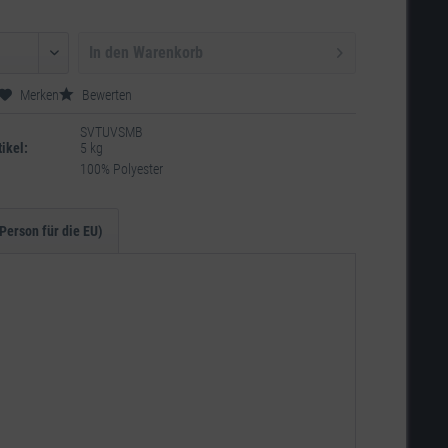
In den
Warenkorb
Merken
Bewerten
SVTUVSMB
ikel:
5 kg
100% Polyester
Person für die EU)