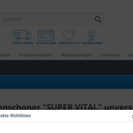
ratzen
Federkernmatratzen
Matratzenauflagen
Lattenroste
Ki
nschoner "SUPER VITAL" unvers
lfe
okie-Richtlinien