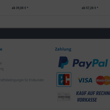
ab 39,00 € *
ab 57,20 € *
ce
Zahlung
ar
ung
häftsbedingungen für Endkunden