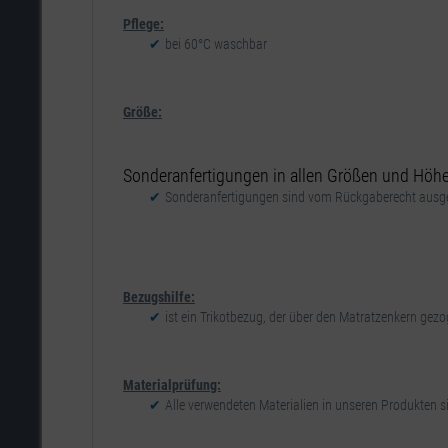
Pflege:
bei 60°C waschbar
Größe:
Sonderanfertigungen in allen Größen und Höhen
Sonderanfertigungen sind vom Rückgaberecht ausge
Bezugshilfe:
ist ein Trikotbezug, der über den Matratzenkern gez
Materialprüfung:
Alle verwendeten Materialien in unseren Produkten sin