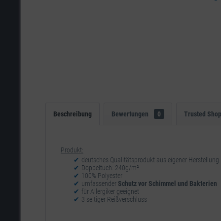
Beschreibung
Bewertungen
0
Trusted Sho
Produkt:
deutsches Qualitätsprodukt aus eigener Herstellung
Doppeltuch: 240g/m²
100% Polyester
umfassender
Schutz vor Schimmel und Bakterien
für Allergiker geeignet
3 seitiger Reißverschluss